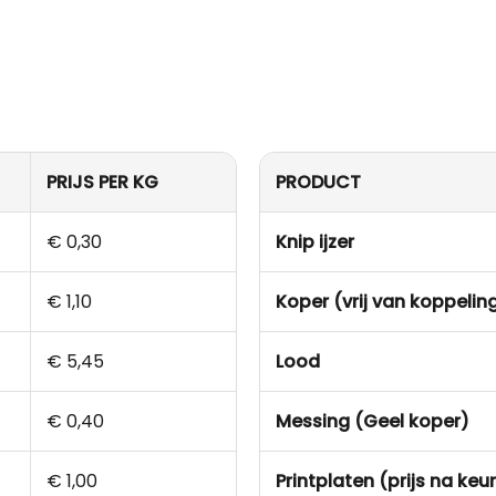
PRIJS PER KG
PRODUCT
€ 0,30
Knip ijzer
€ 1,10
Koper (vrij van koppelin
€ 5,45
Lood
€ 0,40
Messing (Geel koper)
€ 1,00
Printplaten (prijs na keu