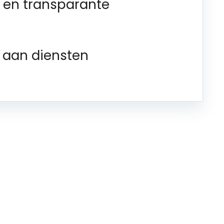
 en transparante
 aan diensten
blijven van de actuele
n? Onze app komt er
ijven van de laatste metaalprijzen? Houd ons in de