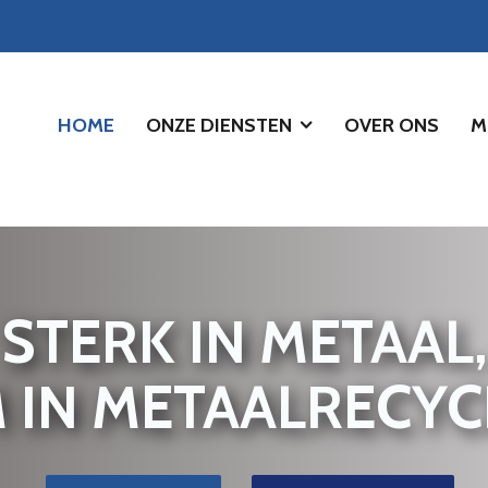
HOME
ONZE DIENSTEN
OVER ONS
M
STERK IN METAAL,
M IN METAALRECYC