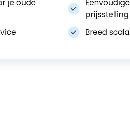
r je oude
Eenvoudige
prijsstelling
rvice
Breed scala
Op de hoogte 
metaalprijze
bijna aan!
Wilt u altijd op de hoogte bl