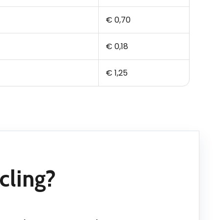
€ 0,70
€ 0,18
€ 1,25
cling?