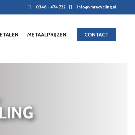
0348 - 474 722
info@vmrecycling.nl
ETALEN
METAALPRIJZEN
CONTACT
LING