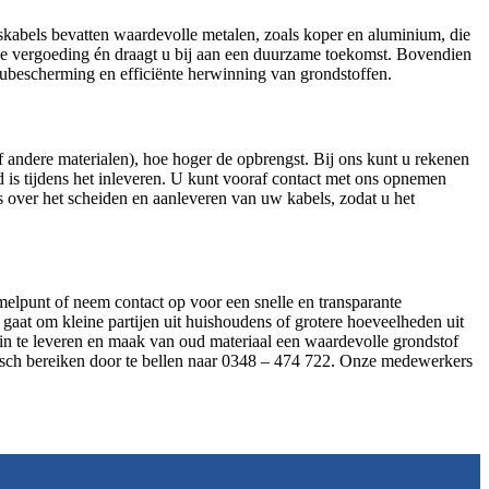
itskabels bevatten waardevolle metalen, zoals koper en aluminium, die
jke vergoeding én draagt u bij aan een duurzame toekomst. Bovendien
ieubescherming en efficiënte herwinning van grondstoffen.
of andere materialen), hoe hoger de opbrengst. Bij ons kunt u rekenen
rd is tijdens het inleveren. U kunt vooraf contact met ons opnemen
ies over het scheiden en aanleveren van uw kabels, zodat u het
melpunt of neem contact op voor een snelle en transparante
 gaat om kleine partijen uit huishoudens of grotere hoeveelheden uit
n te leveren en maak van oud materiaal een waardevolle grondstof
isch bereiken door te bellen naar 0348 – 474 722. Onze medewerkers