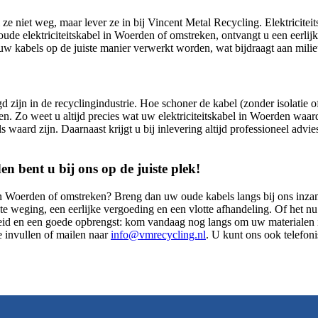
i ze niet weg, maar lever ze in bij Vincent Metal Recycling. Elektricite
ude elektriciteitskabel in Woerden of omstreken, ontvangt u een eerli
at uw kabels op de juiste manier verwerkt worden, wat bijdraagt aan mil
d zijn in de recyclingindustrie. Hoe schoner de kabel (zonder isolatie 
zen. Zo weet u altijd precies wat uw elektriciteitskabel in Woerden waa
s waard zijn. Daarnaast krijgt u bij inlevering altijd professioneel adv
en bent u bij ons op de juiste plek!
l in Woerden of omstreken? Breng dan uw oude kabels langs bij ons inza
te weging, een eerlijke vergoeding en een vlotte afhandeling. Of het nu
heid en een goede opbrengst: kom vandaag nog langs om uw materialen i
 invullen of mailen naar
info@vmrecycling.nl
. U kunt ons ook telefon