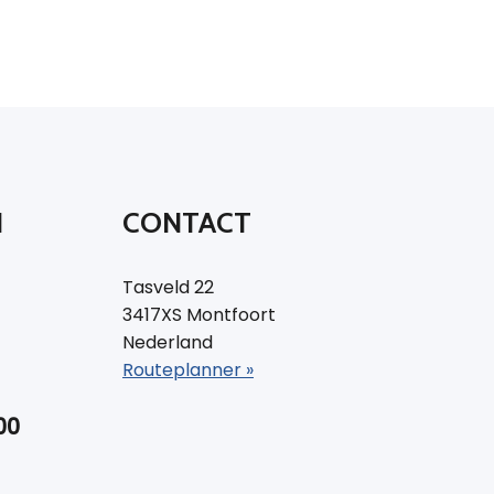
N
CONTACT
Tasveld 22
3417XS Montfoort
Nederland
Routeplanner »
00