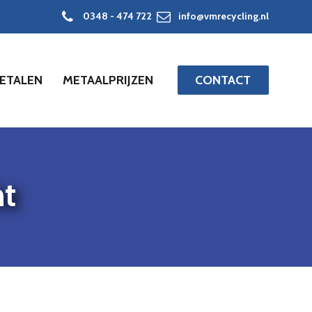
0348 - 474 722
info@vmrecycling.nl
ETALEN
METAALPRIJZEN
CONTACT
ht