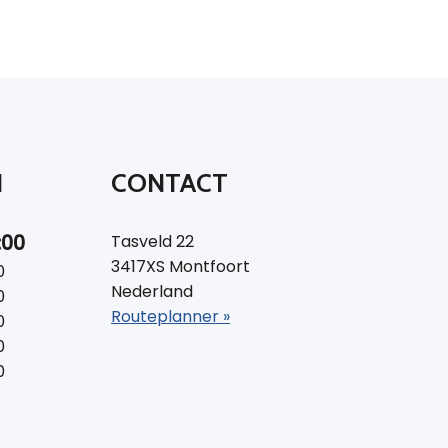
N
CONTACT
:00
Tasveld 22
3417XS Montfoort
0
Nederland
0
Routeplanner »
0
0
0