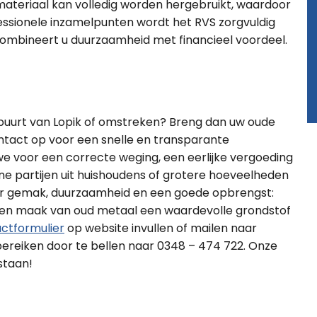
 materiaal kan volledig worden hergebruikt, waardoor
ofessionele inzamelpunten wordt het RVS zorgvuldig
Zo combineert u duurzaamheid met financieel voordeel.
e buurt van Lopik of omstreken? Breng dan uw oude
ntact op voor een snelle en transparante
n we voor een correcte weging, een eerlijke vergoeding
ine partijen uit huishoudens of grotere hoeveelheden
s voor gemak, duurzaamheid en een goede opbrengst:
 en maak van oud metaal een waardevolle grondstof
ctformulier
op website invullen of mailen naar
 bereiken door te bellen naar 0348 – 474 722. Onze
staan!