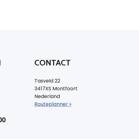
N
CONTACT
Tasveld 22
3417XS Montfoort
Nederland
Routeplanner »
00