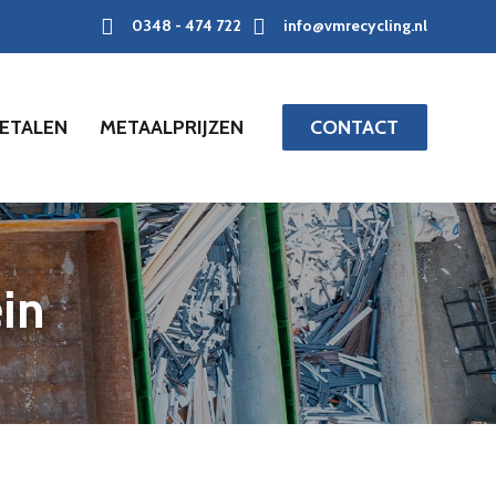
0348 - 474 722
info@vmrecycling.nl
ETALEN
METAALPRIJZEN
CONTACT
in