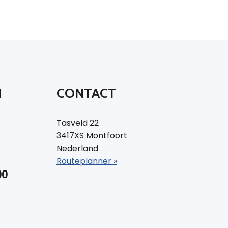
N
CONTACT
Tasveld 22
3417XS Montfoort
Nederland
Routeplanner »
00